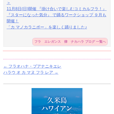
＞
11月8日(日)開催 『掛け合いで楽しむコミカルフラ！』
『スターになった気分』 で踊るワークショップ ９月も
開催！
「カ マノカラニポー」を楽しく踊りました♪
フラ エレガンス 律 ナカハラ ブログ 一覧へ
←
フラオハナ・プアナニキエレ
ハラウ オ カ マヌ フラ レア
→