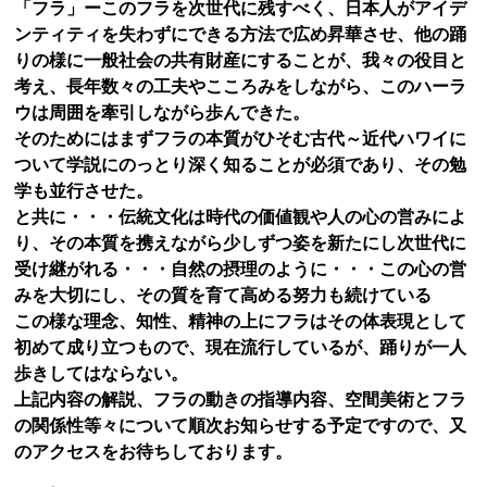
「フラ」ー
このフラを次世代に残すべく、日本人がアイデ
ンティティを失わずにできる方法で広め昇華させ、他の踊
りの様に一般社会の共有財産にすることが、我々の役目と
考え、長年数々の工夫やこころみをしながら、このハーラ
ウは周囲を牽引しながら歩んできた。
そのためにはまずフラの本質がひそむ古代～近代ハワイに
ついて学説にのっとり深く知ることが必須であり、その勉
学も並行させた。
と共に・・・伝統文化は時代の価値観や人の心の営みによ
り、その本質を携えながら少しずつ姿を新たにし次世代に
受け継がれる・・・自然の摂理のように・・・この心の営
みを大切にし、その質を育て高める努力も続けている
この様な理念、知性、精神の上にフラはその体表現として
初めて成り立つもので、現在流行しているが、踊りが一人
歩きしてはならない。
上記内容の解説、フラの動きの指導内容、空間美術とフラ
の関係性等々について順次お知らせする予定ですので、又
のアクセスをお待ちしております。