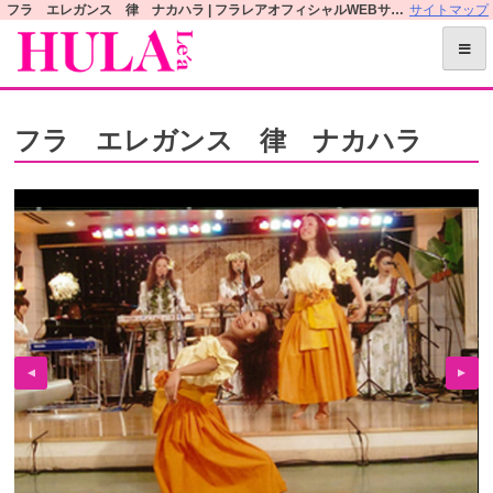
S
フラ エレガンス 律 ナカハラ | フラレアオフィシャルWEBサイト
サイトマップ
k
i
p
t
フラ エレガンス 律 ナカハラ
o
c
o
n
t
e
n
t