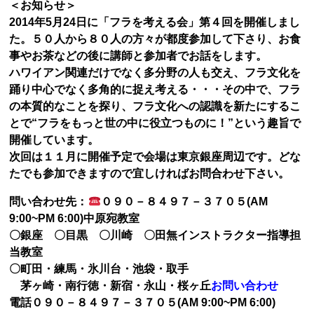
＜お知らせ＞
2014年5月24日に「フラを考える会」第４回を開催しまし
た。５０人から８０人の方々が都度参加して下さり、お食
事やお茶などの後に講師と参加者でお話をします。
ハワイアン関連だけでなく多分野の人も交え、フラ文化を
踊り中心でなく多角的に捉え考える・・・その中で、フラ
の本質的なことを探り、フラ文化への認識を新たにするこ
とで“フラをもっと世の中に役立つものに！”という趣旨で
開催しています。
次回は１１月に開催予定で会場は東京銀座周辺です。どな
たでも参加できますので宜しければお問合わせ下さい。
問い合わせ先：
０９０－８４９７－３７０５(AM
9:00~PM 6:00)中原宛
教室
〇銀座 〇目黒 〇川崎 〇田無
インストラクター指導担
当教室
〇町田・練馬・氷川台・池袋・取手
茅ヶ崎・南行徳・新宿・永山・桜ヶ丘
お問い合わせ
電話０９０－８４９７－３７０５(AM 9:00~PM 6:00)