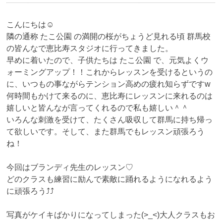
こんにちは☺︎
隣の通称 たこ公園 の満開の桜がちょうど見れる頃 群馬校
の皆んなで恵比寿スタジオに行ってきました。
早めに着いたので、子供たちは たこ公園 で、元気よくウ
ォーミングアップ！！これからレッスンを受けるというの
に、いつもの事ながらテンション高めの疲れ知らずですw
何時間もかけて来るのに、恵比寿にレッスンに来れるのは
嬉しいと皆んなが言ってくれるので私も嬉しい＾＾
いろんな刺激を受けて、たくさん吸収して群馬に持ち帰っ
て欲しいです。そして、また群馬でもレッスン頑張ろう
ね！
今回はブランディ先生のレッスン♡
どのクラスも練習に励んで素敵に踊れるようになれるよう
に頑張ろう⤴︎⤴︎
写真がケイキばかりになってしまった(>_<)大人クラスもお