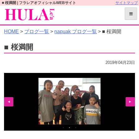
S
■ 桜満開 | フラレアオフィシャルWEBサイト
サイトマップ
k
i
p
HOME
>
ブログ一覧
>
napuak ブログ一覧
> ■ 桜満開
t
o
■ 桜満開
c
o
2019年04月23日
n
t
e
n
t