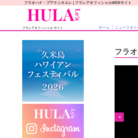
S
フラオハナ・プアナニキエレ | フラレアオフィシャルWEBサイト
k
i
p
ホーム
ニュース＆ト
フラレアオフィシャル サイト
t
o
c
フラオ
o
n
t
e
n
t