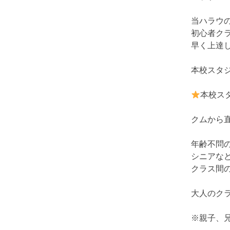
当ハラウ
初心者ク
早く上達
本校スタ
本校ス
クムから
年齢不問
シニアな
クラス間
大人のクラ
※親子、