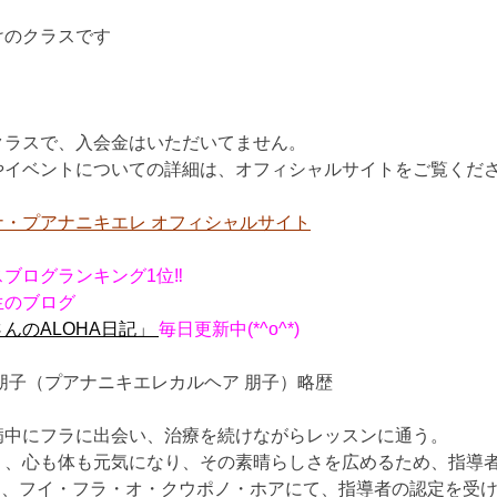
けのクラスです
クラスで、入会金はいただいてません。
やイベントについての詳細は、オフィシャルサイトをご覧くだ
ナ・プアナニキエレ オフィシャルサイト
ブログランキング1位‼︎
生のブログ
んのALOHA日記」
毎日更新中(*^o^*)
朋子（プアナニキエレカルヘア 朋子）略歴
病中にフラに出会い、治療を続けながらレッスンに通う。
り、心も体も元気になり、その素晴らしさを広めるため、指導
年6月、フイ・フラ・オ・クウポノ・ホアにて、指導者の認定を受