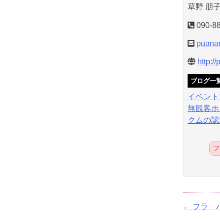
草野 朋
090-8
puana
http:/
ブログ一
イベント
無観客ホ
クムの認
フ
←
フラ 