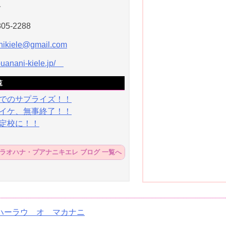
子
805-2288
nikiele@gmail.com
/puanani-kiele.jp/
覧
でのサプライズ！！
イケ、無事終了！！
定校に！！
ラオハナ・プアナニキエレ ブログ 一覧へ
ハーラウ オ マカナニ