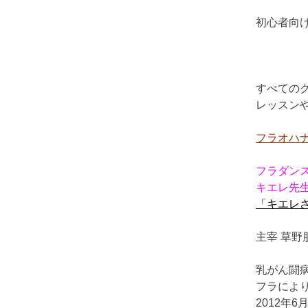
初心者向
すべての
レッスン
フラオハ
フラダンス
キエレ先
「キエレさ
主宰 草野
乳がん闘
フラによ
2012