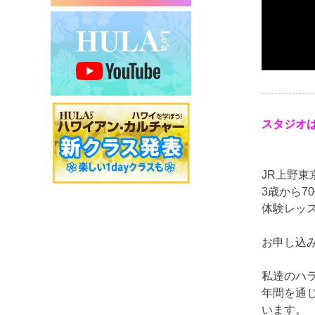
スタジオ
JR上野
3歳から
体験レッ
お申し込みは、
私達のハ
年間を通
います。