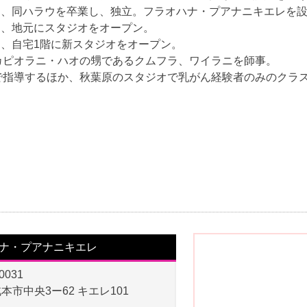
6月、同ハラウを卒業し、独立。フラオハナ・プアナニキエレを
1月、地元にスタジオをオープン。
6月、自宅1階に新スタジオをオープン。
カピオラニ・ハオの甥であるクムフラ、ワイラニを師事。
で指導するほか、秋葉原のスタジオで乳がん経験者のみのクラ
ナ・プアナニキエレ
0031
本市中央3ー62 キエレ101