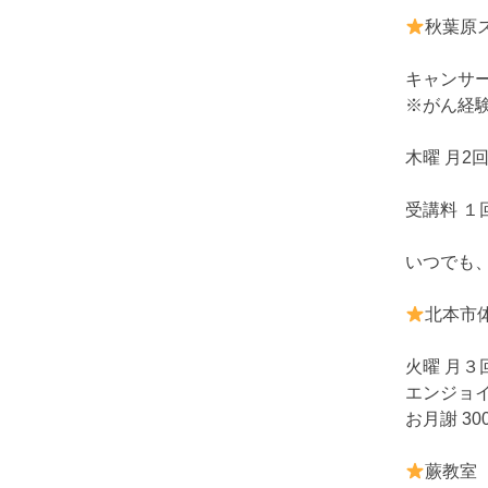
秋葉原
キャンサ
※がん経
木曜 月2
受講料 １回
いつでも
北本市
火曜 月３
エンジョ
お月謝 30
蕨教室